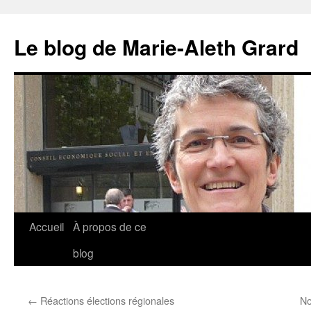
Aller
au
Le blog de Marie-Aleth Grard
contenu
Accueil
À propos de ce
blog
←
Réactions élections régionales
No